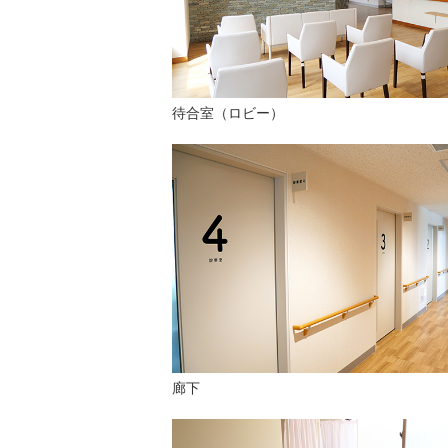
待合室（ロビー）
廊下