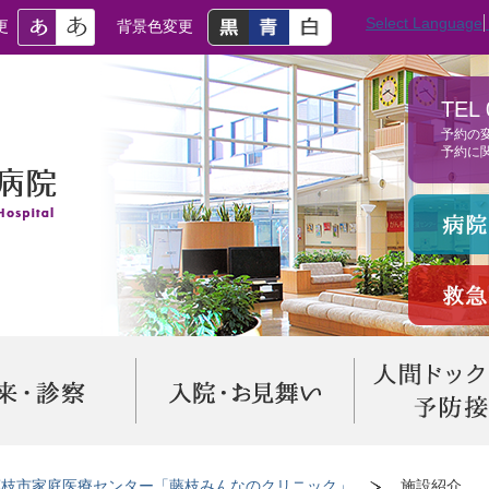
Select Language
更
背景色変更
TEL 
予約の
予約に
藤枝市家庭医療センター「藤枝みんなのクリニック」
施設紹介