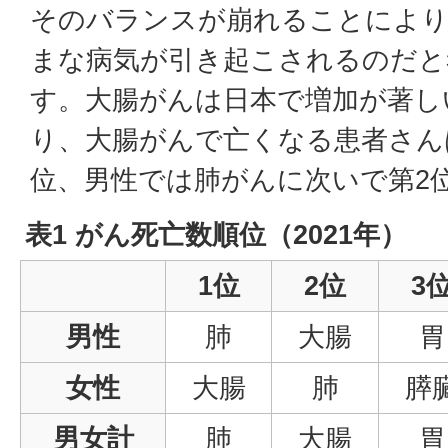
そのバランスが崩れることによ
まな病気が引き起こされるのだと
す。大腸がんは日本で増加が著し
り、大腸がんで亡くなる患者さん
位、男性では肺がんに次いで第2
表1 がん死亡数順位（2021年）
1位
2位
3
男性
肺
大腸
胃
女性
大腸
肺
膵
男女計
肺
大腸
胃