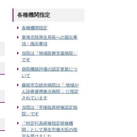
各種機関指定
各種機関指定
東海北陸厚生局長への届出事
項・掲示事項
当院は「地域医療支援病院」
です
病院機能評価の認定更新につ
いて
藤枝市立総合病院は「 地域が
ん診療連携拠点病院 」に指定
されています
当院は「卒後臨床研修認定病
院」です
「特定行為研修指定研修機
関」として厚生労働大臣の指
定を受けました