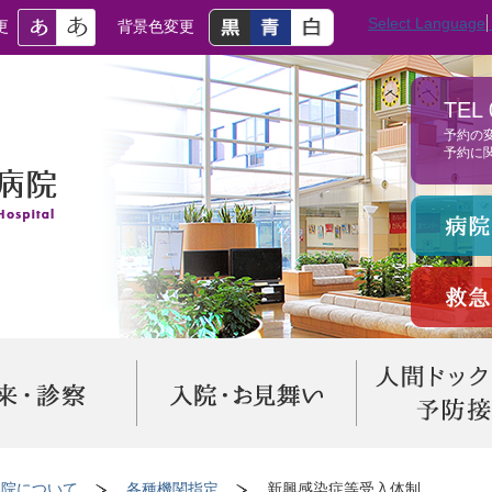
Select Language
更
背景色変更
TEL 
予約の
予約に
当院について
各種機関指定
新興感染症等受入体制