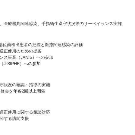
、医療器具関連感染、手指衛生遵守状況等のサーベイランス実施
菌部位菌検出患者の把握と医療関連感染の評価
適正使用のための提案
ス事業（JANIS）ヘの参加
‐SIPHE）への参加
守状況の確認・指導の実施
研修会を年各2回以上開催
適正使用に関する相談対応
関する訪問支援